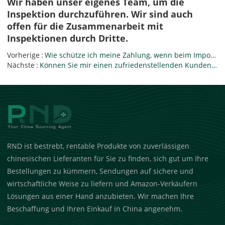
Wir haben unser eigenes Team, um die
Inspektion durchzuführen. Wir sind auch
offen für die Zusammenarbeit mit
Inspektionen durch Dritte.
Vorherige
Wie schütze ich meine Zahlung, wenn beim Import aus China etwas schief geht?
Nächste
Können Sie mir einen zufriedenstellenden Kundenreferenzkontakt geben, um Ihre Arbeit und Ihren Hinte
RND ist bestrebt, rentable Produkte von zuverlässigen
chinesischen Lieferanten für Sie zu finden, sich gut um Ihre
Bestellungen zu kümmern, Sendungen auf sichere und
wirtschaftliche Weise zu liefern und Amazon-Verkäufern
Lösungen aus einer Hand anzubieten. Wir machen Ihre
Beschaffung und Ihren Einkauf in China angenehm.