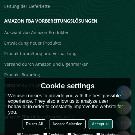
Leitung der Lieferkette
AMAZON FBA VORBEREITUNGSLÖSUNGEN
Auswahl von Amazon-Produkten
Entwicklung neuer Produkte
Produktbündelung und Verpackung
Versand durch Amazon und Eigenmarken
Produkt-Branding
Cookie settings
Versand durch Amazon
3PL-Versand
We use cookies to provide you with the best possible
experience. They also allow us to analyze user
Produktfotografie
behavior in order to constantly improve the website for
you.
Amazon FBA-Lieferantenressource
Reject All
Accept Selection
Accept all
Necessary
Analytics
Preferences
Marketing