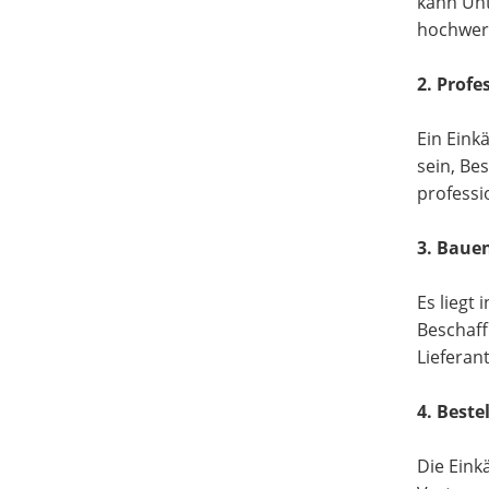
kann Unt
hochwert
2. Profe
Ein Eink
sein, Be
professi
3. Bauen
Es liegt
Beschaff
Lieferan
4. Beste
Die Eink