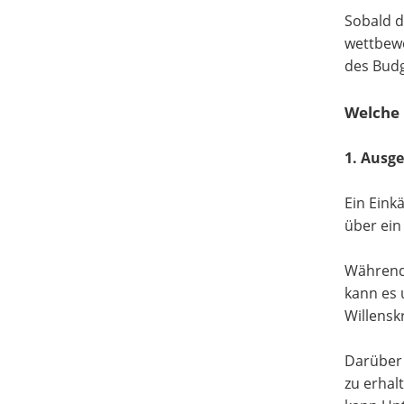
Sobald d
wettbewe
des Budg
Welche 
1. Ausg
Ein Eink
über ein
Während 
kann es 
Willensk
Darüber 
zu erhal