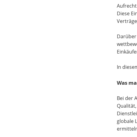
Aufrecht
Diese Ei
Verträge
Darüber 
wettbewe
Einkäufe
In diese
Was mac
Bei der 
Qualität
Dienstle
globale 
ermittel