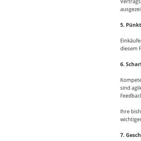
Vertrags
ausgezei
5. Pünkt
Einkäufe
diesem F
6. Scha
Kompeten
sind agi
Feedback
Ihre bis
wichtige
7. Gesch