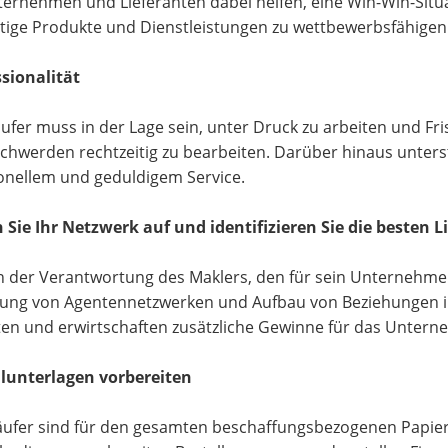
ernehmen und Lieferanten dabei helfen, eine Win-Win-Situ
ige Produkte und Dienstleistungen zu wettbewerbsfähigen 
ssionalität
äufer muss in der Lage sein, unter Druck zu arbeiten und Fris
schwerden rechtzeitig zu bearbeiten. Darüber hinaus unter
onellem und geduldigem Service.
 Sie Ihr Netzwerk auf und identifizieren Sie die besten L
 in der Verantwortung des Maklers, den für sein Unternehme
ung von Agentennetzwerken und Aufbau von Beziehungen i
ten und erwirtschaften zusätzliche Gewinne für das Unter
llunterlagen vorbereiten
äufer sind für den gesamten beschaffungsbezogenen Papierk