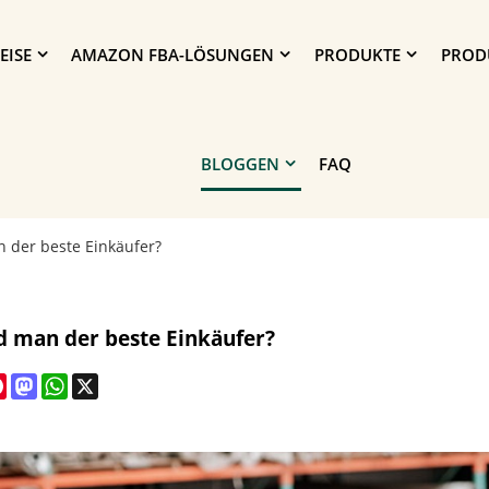
EISE
AMAZON FBA-LÖSUNGEN
PRODUKTE
PROD
BLOGGEN
FAQ
 der beste Einkäufer?
d man der beste Einkäufer?
cebook
Pinterest
Mastodon
WhatsApp
X