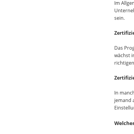
Im Allge
Unterneh
sein.
Zertifiz
Das Prog
wächst i
richtige
Zertifiz
In manch
jemand a
Einstell
Welchen