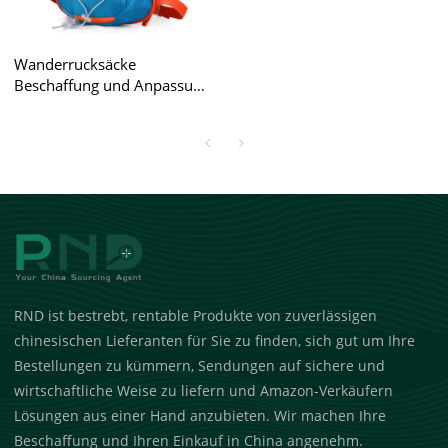
Wanderrucksäcke
Beschaffung und Anpassung
für Großhändler und
Amazon-Verkäufer
RND ist bestrebt, rentable Produkte von zuverlässigen
chinesischen Lieferanten für Sie zu finden, sich gut um Ihre
Bestellungen zu kümmern, Sendungen auf sichere und
wirtschaftliche Weise zu liefern und Amazon-Verkäufern
Lösungen aus einer Hand anzubieten. Wir machen Ihre
Beschaffung und Ihren Einkauf in China angenehm.