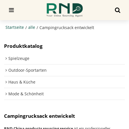
Startseite
alle
/
/
Campingrucksack entwickelt
Produktkatalog
Spielzeuge
Outdoor-Sportarten
Haus & Küche
Mode & Schönheit
Campingrucksack entwickelt
RND China products sourcing service
ist ein professioneller