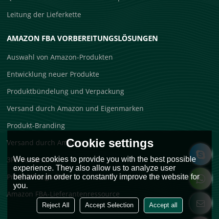
Leitung der Lieferkette
AMAZON FBA VORBEREITUNGSLÖSUNGEN
Auswahl von Amazon-Produkten
Entwicklung neuer Produkte
Produktbündelung und Verpackung
Versand durch Amazon und Eigenmarken
Produkt-Branding
Cookie settings
Versand durch Amazon
3PL-Versand
We use cookies to provide you with the best possible
experience. They also allow us to analyze user
Produktfotografie
behavior in order to constantly improve the website for
you.
Amazon FBA-Lieferantenressource
Reject All
Accept Selection
Accept all